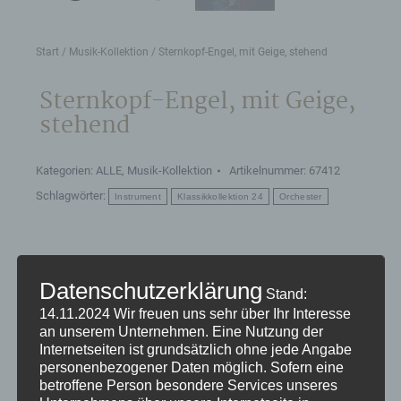
Start
/
Musik-Kollektion
/ Sternkopf-Engel, mit Geige, stehend
Sternkopf-Engel, mit Geige,
stehend
Kategorien:
ALLE
,
Musik-Kollektion
Artikelnummer:
67412
Schlagwörter:
Instrument
Klassikkollektion 24
Orchester
Produktdetails:
Farbe: langes, rotes Abendkleid mit einem breiten,
Datenschutzerklärung
Stand:
schwarzen Gürtel
14.11.2024
Wir freuen uns sehr über Ihr Interesse
Höhe: 24,5 cm musikalisches Lindenholz aus
an unserem Unternehmen. Eine Nutzung der
Internetseiten ist grundsätzlich ohne jede Angabe
Deutschland
personenbezogener Daten möglich. Sofern eine
Mit einer weißen, schlichten Violine – modern
betroffene Person besondere Services unseres
und stimmungsvoll