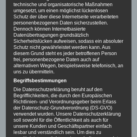
zauberhaften Einklang. Besonders die
technische und organisatorische Maßnahmen
selbstbewusste Violinistin beeindruckt mit ihrer
umgesetzt, um einen möglichst lückenlosen
meisterlichen Fingerfertigkeit. Als erste Geige und
Schutz der über diese Internetseite verarbeiteten
personenbezogenen Daten sicherzustellen.
Konzertmeisterin des Sternkopf Orchesters gibt sie
Dennoch können Internetbasierte
bei jedem Konzert den Ton an und begeistert
Datenübertragungen grundsätzlich
fantasievoll mit virtuosen Soli. Von samtig-weich
Sicherheitslücken aufweisen, sodass ein absoluter
bis rasant und stürmisch – diese Lady erweckt mit
Schutz nicht gewährleistet werden kann. Aus
diesem Grund steht es jeder betroffenen Person
ihrer Geige die Musik zum Leben.
Sternkopf Engel
frei, personenbezogene Daten auch auf
– eine Sinfonie erzgebirgischer Holzkunst
Sinnlich,
alternativen Wegen, beispielsweise telefonisch, an
elegant, sexy: so hast du Weihnachtsengel noch nie
uns zu übermitteln.
gesehen. Aber wer sagt denn, dass Engel nur zu
Begriffsbestimmungen
Weihnachten eine gute Figur machen? Mit ihrem
Die Datenschutzerklärung beruht auf den
erotischen Hüftschwung und den leuchtenden
Begrifflichkeiten, die durch den Europäischen
Farben sind die Engel der Marke Sternkopf das
Richtlinien- und Verordnungsgeber beim Erlass
ganze Jahr über eine peppig moderne Dekoration,
der Datenschutz-Grundverordnung (DS-GVO)
verwendet wurden. Unsere Datenschutzerklärung
die garantiert eine Menge staunender
soll sowohl für die Öffentlichkeit als auch für
Aufmerksamkeit auf sich zieht. Zu
unsere Kunden und Geschäftspartner einfach
stimmungsvollen Ensembles arrangiert stehen die
lesbar und verständlich sein. Um dies zu