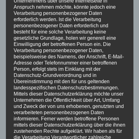
Unternehmens über unsere Internetseite in
Anspruch nehmen möchte, könnte jedoch eine
Verarbeitung personenbezogener Daten
erforderlich werden. Ist die Verarbeitung
personenbezogener Daten erforderlich und
222,00
€
besteht für eine solche Verarbeitung keine
gesetzliche Grundlage, holen wir generell eine
Einwilligung der betroffenen Person ein.
Die
Vorrätig
Verarbeitung personenbezogener Daten,
beispielsweise des Namens, der Anschrift, E-Mail-
In den Warenkorb
Adresse oder Telefonnummer einer betroffenen
Person, erfolgt stets im Einklang mit der
Datenschutz-Grundverordnung und in
Übereinstimmung mit den für uns geltenden
Beschreibung
landesspezifischen Datenschutzbestimmungen.
Mittels dieser Datenschutzerklärung möchte unser
Unternehmen die Öffentlichkeit über Art, Umfang
und Zweck der von uns erhobenen, genutzten und
Sternkopf-Engel, mit Geige, stehend
Bach,
verarbeiteten personenbezogenen Daten
Beethoven oder Mozart – die Engel der Musik-
informieren. Ferner werden betroffene Personen
Kollektion von Sternkopf sind Meisterinnen ihres
mittels dieser Datenschutzerklärung über die ihnen
zustehenden Rechte aufgeklärt.
Wir haben als für
Instruments und bringen Klassik und Moderne in
die Verarbeitung Verantwortlicher zahlreiche