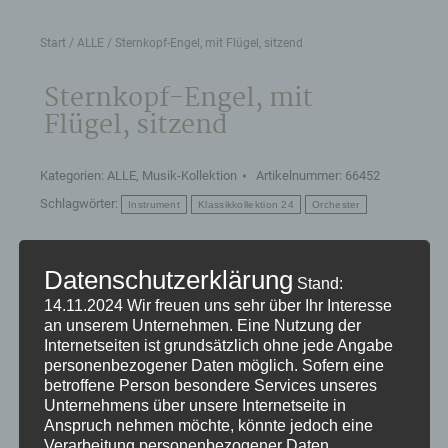
Start
/
ALLE
/ Sternkopf-Engel, mit Flügel, sitzend
Sternkopf-Engel, mit
Flügel, sitzend
Kategorien:
ALLE
,
Musik-Kollektion
Artikelnummer:
66452
Schlagwörter:
Instrument
Klassikkollektion 24
Orchester
Datenschutzerklärung
Produktdetails:
Stand:
Farbe: rote Bluse mit filigraner, schwarzer
14.11.2024
Wir freuen uns sehr über Ihr Interesse
an unserem Unternehmen. Eine Nutzung der
Schnürung, dazu ein tiefschwarzer Rock
Internetseiten ist grundsätzlich ohne jede Angabe
Höhe: 16,5 cm (ohne Instrument) von Hand
personenbezogener Daten möglich. Sofern eine
gedrechseltes und bemaltes Lindenholz aus
betroffene Person besondere Services unseres
Deutschland
Unternehmens über unsere Internetseite in
Anspruch nehmen möchte, könnte jedoch eine
Mit einem edlen Klavier in modernem Weiß und
Verarbeitung personenbezogener Daten