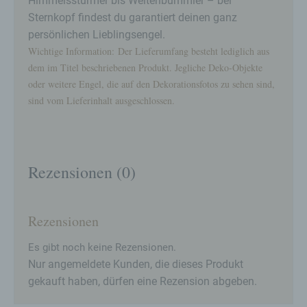
Himmelsstürmer bis Weltenbummler – bei
Verarbeitung Verantwortlichen verarbeitet werden.
Sternkopf findest du garantiert deinen ganz
c) Verarbeitung
persönlichen Lieblingsengel.
Verarbeitung ist jeder mit oder ohne Hilfe
Wichtige Information: Der Lieferumfang besteht lediglich aus
automatisierter Verfahren ausgeführte Vorgang
dem im Titel beschriebenen Produkt. Jegliche Deko-Objekte
oder jede solche Vorgangsreihe im
oder weitere Engel, die auf den Dekorationsfotos zu sehen sind,
Zusammenhang mit personenbezogenen Daten
wie das Erheben, das Erfassen, die Organisation,
sind vom Lieferinhalt ausgeschlossen.
das Ordnen, die Speicherung, die Anpassung oder
Veränderung, das Auslesen, das Abfragen, die
Verwendung, die Offenlegung durch Übermittlung,
Verbreitung oder eine andere Form der
Rezensionen (0)
Bereitstellung, den Abgleich oder die Verknüpfung,
die Einschränkung, das Löschen oder die
Vernichtung.
d) Einschränkung der Verarbeitung
Rezensionen
Einschränkung der Verarbeitung ist die Markierung
Es gibt noch keine Rezensionen.
gespeicherter personenbezogener Daten mit dem
Ziel, ihre künftige Verarbeitung einzuschränken.
Nur angemeldete Kunden, die dieses Produkt
gekauft haben, dürfen eine Rezension abgeben.
e) Profiling
Profiling ist jede Art der automatisierten