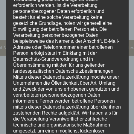
Gold
erforderlich werden. Ist die Verarbeitung
personenbezogener Daten erforderlich und
besteht für eine solche Verarbeitung keine
gesetzliche Grundlage, holen wir generell eine
308,00
€
Einwilligung der betroffenen Person ein.
Die
Verarbeitung personenbezogener Daten,
beispielsweise des Namens, der Anschrift, E-Mail-
Adresse oder Telefonnummer einer betroffenen
uf Vorbestellung. Sende uns eine Mail an kontakt@sternkopf-des
Person, erfolgt stets im Einklang mit der
Datenschutz-Grundverordnung und in
Übereinstimmung mit den für uns geltenden
Beschreibung
landesspezifischen Datenschutzbestimmungen.
Mittels dieser Datenschutzerklärung möchte unser
Unternehmen die Öffentlichkeit über Art, Umfang
Sternkopf-Engel, mit Klavier, sitzend
Bühne frei!
und Zweck der von uns erhobenen, genutzten und
verarbeiteten personenbezogenen Daten
Hier kommen die Sternkopf-Engel der Musik-
informieren. Ferner werden betroffene Personen
Kollektion und erobern gemeinsam die großen
mittels dieser Datenschutzerklärung über die ihnen
Konzertsäle der Welt. Die talentierte Musikerin im
zustehenden Rechte aufgeklärt.
Wir haben als für
trendigen rot-schwarzen Outfit zeigt uns an ihrem
die Verarbeitung Verantwortlicher zahlreiche
technische und organisatorische Maßnahmen
schneeweißen Flügel ihr ganzes Talent. Ob schnell
umgesetzt, um einen möglichst lückenlosen
oder langsam, ausgelassen oder sehnsuchtsvoll,