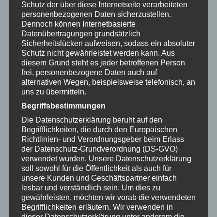
Schutz der über diese Internetseite verarbeiteten
klassisch-romantisch oder peppig-modern – dieser
personenbezogenen Daten sicherzustellen.
Sternkopf-Engel verzaubert sowohl als Solist als
Dennoch können Internetbasierte
Datenübertragungen grundsätzlich
auch in begleitender Rolle zusammen mit den
Sicherheitslücken aufweisen, sodass ein absoluter
anderen Engelmusikerinnen unsere Sinne mit
Schutz nicht gewährleistet werden kann. Aus
himmlischer Musik. Ein Genuss für Ohren, Augen
diesem Grund steht es jeder betroffenen Person
und Seele.
Sternkopf Engel – eine Sinfonie
frei, personenbezogene Daten auch auf
alternativen Wegen, beispielsweise telefonisch, an
erzgebirgischer Holzkunst
Engel, die fröhlich und
uns zu übermitteln.
lebendig, aber auch tiefgründig und bewegend sind
Begriffsbestimmungen
– das hat es so noch nie gegeben. Mit dem
außergewöhnlichen Design unserer Sternkopf-Engel
Die Datenschutzerklärung beruht auf den
Begrifflichkeiten, die durch den Europäischen
haben wir die traditionelle Holzkunst des
Richtlinien- und Verordnungsgeber beim Erlass
Erzgebirges neu interpretiert und herausgefordert.
der Datenschutz-Grundverordnung (DS-GVO)
Sinnlich, ästhetisch und voll weiblichem Charme
verwendet wurden. Unsere Datenschutzerklärung
ziehen unsere anmutigen Engelsfiguren
soll sowohl für die Öffentlichkeit als auch für
unsere Kunden und Geschäftspartner einfach
bewundernde Blicke wie magisch an.
Jeder
lesbar und verständlich sein. Um dies zu
Sternkopf-Engel ist ein echtes Unikat, ausgezeichnet
gewährleisten, möchten wir vorab die verwendeten
mit dem Qualitätssiegel „Echt Erzgebirge –
Begrifflichkeiten erläutern.
Wir verwenden in
Holzkunst mit Herz“. Bei der Fertigung unserer
dieser Datenschutzerklärung unter anderem die