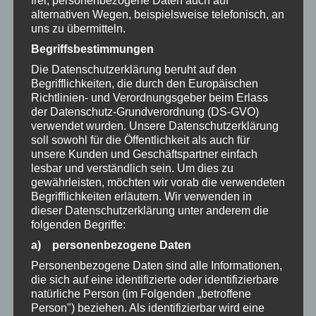
frei, personenbezogene Daten auch auf
alternativen Wegen, beispielsweise telefonisch, an
uns zu übermitteln.
Begriffsbestimmungen
Die Datenschutzerklärung beruht auf den
Begrifflichkeiten, die durch den Europäischen
Richtlinien- und Verordnungsgeber beim Erlass
der Datenschutz-Grundverordnung (DS-GVO)
verwendet wurden. Unsere Datenschutzerklärung
soll sowohl für die Öffentlichkeit als auch für
unsere Kunden und Geschäftspartner einfach
Sternkopf-Engel Black Beauty, stehend, mit
lesbar und verständlich sein. Um dies zu
Kerzenhalter (50 cm)
gewährleisten, möchten wir vorab die verwendeten
578,00
€
Begrifflichkeiten erläutern.
Wir verwenden in
dieser Datenschutzerklärung unter anderem die
folgenden Begriffe:
auf Vorbestellung
a) personenbezogene Daten
Personenbezogene Daten sind alle Informationen,
die sich auf eine identifizierte oder identifizierbare
natürliche Person (im Folgenden „betroffene
Person") beziehen. Als identifizierbar wird eine