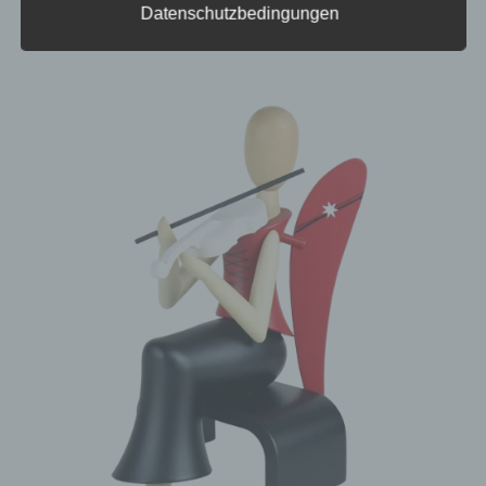
den Einsatz von Cookies kann den Nutzern dieser
Datenschutzbedingungen
Internetseite nutzerfreundlichere Services
bereitstellen, die ohne die Cookie-Setzung nicht
möglich wären.
Mittels eines Cookies können die
Informationen und Angebote auf unserer
Internetseite im Sinne des Benutzers optimiert
werden. Cookies ermöglichen uns, wie bereits
erwähnt, die Benutzer unserer Internetseite
wiederzuerkennen. Zweck dieser
Wiedererkennung ist es, den Nutzern die
Verwendung unserer Internetseite zu erleichtern.
Der Benutzer einer Internetseite, die Cookies
verwendet, muss beispielsweise nicht bei jedem
Besuch der Internetseite erneut seine
Zugangsdaten eingeben, weil dies von der
Internetseite und dem auf dem Computersystem
des Benutzers abgelegten Cookie übernommen
wird. Ein weiteres Beispiel ist das Cookie eines
Warenkorbes im Online-Shop. Der Online-Shop
merkt sich die Artikel, die ein Kunde in den
virtuellen Warenkorb gelegt hat, über ein Cookie.
Die betroffene Person kann die Setzung von
Cookies durch unsere Internetseite jederzeit