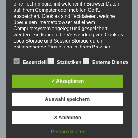
eine Technologie, mit welcher ihr Browser Daten
auf Ihrem Computer oder mobilen Gerät
abspeichert. Cookies sind Textdateien, welche
über einen Internetbrowser auf einem
Computersystem abgelegt und gespeichert
werden. Sie können die Verwendung von Cookies,
LocalStorage und SessionStorage durch
entsprechende Einstellung in Ihrem Browser
verhindern.
Zahlreiche Internetseiten und Server
verwenden Cookies. Viele Cookies enthalten eine
Essenziell
Statistiken
Externe Dienste
sogenannte Cookie-ID. Eine Cookie-ID ist eine
eindeutige Kennung des Cookies. Sie besteht aus
einer Zeichenfolge, durch welche Internetseiten
✓ Akzeptieren
und Server dem konkreten Internetbrowser
zugeordnet werden können, in dem das Cookie
gespeichert wurde. Dies ermöglicht es den
Auswahl speichern
besuchten Internetseiten und Servern, den
Sternkopf-Engel, mit Fagott, stehend
individuellen Browser der betroffenen Person von
anderen Internetbrowsern, die andere Cookies
222,00
€
✕ Ablehnen
enthalten, zu unterscheiden. Ein bestimmter
Internetbrowser kann über die eindeutige Cookie-
Personalisieren
ID wiedererkannt und identifiziert werden.
Durch