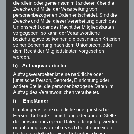
die allein oder gemeinsam mit anderen über die
Zwecke und Mittel der Verarbeitung von
personenbezogenen Daten entscheidet. Sind die
Zwecke und Mittel dieser Verarbeitung durch das
Unionsrecht oder das Recht der Mitgliedstaaten
vorgegeben, so kann der Verantwortliche
beziehungsweise können die bestimmten Kriterien
seiner Benennung nach dem Unionsrecht oder
dem Recht der Mitgliedstaaten vorgesehen
werden.
h) Auftragsverarbeiter
Auftragsverarbeiter ist eine natürliche oder
juristische Person, Behörde, Einrichtung oder
andere Stelle, die personenbezogene Daten im
Auftrag des Verantwortlichen verarbeitet.
i) Empfänger
Empfänger ist eine natürliche oder juristische
Person, Behörde, Einrichtung oder andere Stelle,
Sternkopf-Engel Black Beauty, stehend, elektrisch (100
der personenbezogene Daten offengelegt werden,
cm, 220 V)
unabhängig davon, ob es sich bei ihr um einen
1.860,00
€
Dritten handelt oder nicht. Behörden, die im