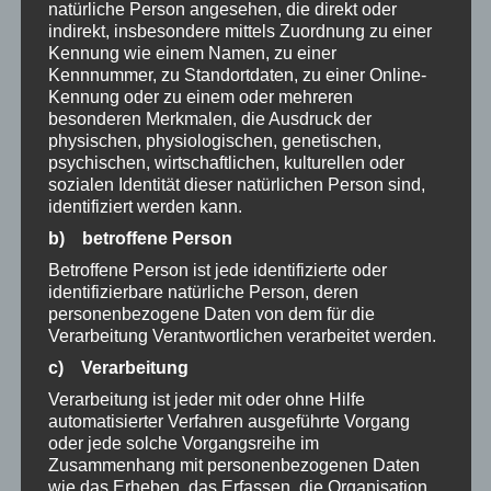
natürliche Person angesehen, die direkt oder
indirekt, insbesondere mittels Zuordnung zu einer
Kennung wie einem Namen, zu einer
Kennnummer, zu Standortdaten, zu einer Online-
Kennung oder zu einem oder mehreren
besonderen Merkmalen, die Ausdruck der
physischen, physiologischen, genetischen,
psychischen, wirtschaftlichen, kulturellen oder
sozialen Identität dieser natürlichen Person sind,
identifiziert werden kann.
b) betroffene Person
Betroffene Person ist jede identifizierte oder
identifizierbare natürliche Person, deren
personenbezogene Daten von dem für die
Verarbeitung Verantwortlichen verarbeitet werden.
c) Verarbeitung
Verarbeitung ist jeder mit oder ohne Hilfe
automatisierter Verfahren ausgeführte Vorgang
oder jede solche Vorgangsreihe im
Zusammenhang mit personenbezogenen Daten
Sternkopf-Engel Black Beauty, stehend, mit
wie das Erheben, das Erfassen, die Organisation,