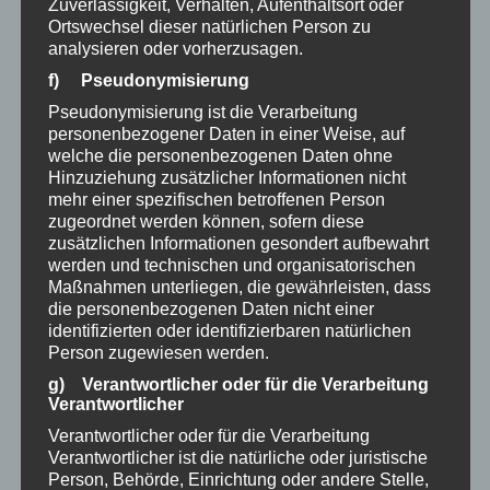
Zuverlässigkeit, Verhalten, Aufenthaltsort oder
Ortswechsel dieser natürlichen Person zu
analysieren oder vorherzusagen.
f) Pseudonymisierung
Pseudonymisierung ist die Verarbeitung
personenbezogener Daten in einer Weise, auf
welche die personenbezogenen Daten ohne
Hinzuziehung zusätzlicher Informationen nicht
mehr einer spezifischen betroffenen Person
Sternkopf-Engel, kniend, mit Blume (25 cm)
zugeordnet werden können, sofern diese
zusätzlichen Informationen gesondert aufbewahrt
558,00
€
werden und technischen und organisatorischen
Maßnahmen unterliegen, die gewährleisten, dass
die personenbezogenen Daten nicht einer
auf Vorbestellung
identifizierten oder identifizierbaren natürlichen
Person zugewiesen werden.
g) Verantwortlicher oder für die Verarbeitung
Verantwortlicher
Verantwortlicher oder für die Verarbeitung
Verantwortlicher ist die natürliche oder juristische
Person, Behörde, Einrichtung oder andere Stelle,