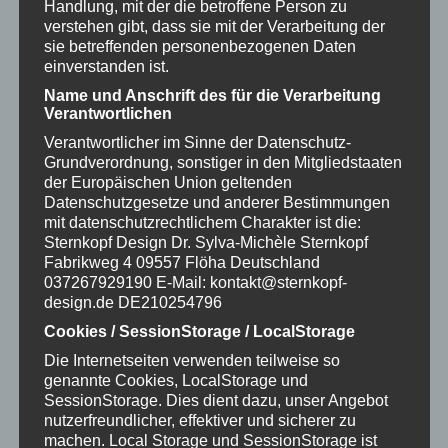
Handlung, mit der die betroffene Person zu
verstehen gibt, dass sie mit der Verarbeitung der
sie betreffenden personenbezogenen Daten
einverstanden ist.
Name und Anschrift des für die Verarbeitung
Verantwortlichen
Verantwortlicher im Sinne der Datenschutz-
Sternkopf-Engel, mit Cello, sitzend
Grundverordnung, sonstiger in den Mitgliedstaaten
der Europäischen Union geltenden
227,00
€
Datenschutzgesetze und anderer Bestimmungen
mit datenschutzrechtlichem Charakter ist die:
Sternkopf Design
Dr. Sylva-Michèle Sternkopf
Fabrikweg 4
09557 Flöha
Deutschland
037267929190
E-Mail: kontakt@sternkopf-
design.de
DE210254796
Cookies / SessionStorage / LocalStorage
Die Internetseiten verwenden teilweise so
genannte Cookies, LocalStorage und
SessionStorage. Dies dient dazu, unser Angebot
nutzerfreundlicher, effektiver und sicherer zu
machen. Local Storage und SessionStorage ist