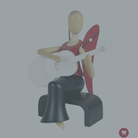
eines Cyberangriffes die zur Strafverfolgung
notwendigen Informationen bereitzustellen. Diese
anonym erhobenen Daten und Informationen
werden durch uns daher einerseits statistisch und
ferner mit dem Ziel ausgewertet, den Datenschutz
und die Datensicherheit in unserem Unternehmen
zu erhöhen, um letztlich ein optimales
Schutzniveau für die von uns verarbeiteten
personenbezogenen Daten sicherzustellen. Die
anonymen Daten der Server-Logfiles werden
getrennt von allen durch eine betroffene Person
angegebenen personenbezogenen Daten
gespeichert.
Registrierung auf unserer Internetseite
Die betroffene Person hat die Möglichkeit, sich auf
der Internetseite des für die Verarbeitung
Verantwortlichen unter Angabe von
personenbezogenen Daten zu registrieren.
Welche personenbezogenen Daten dabei an den
für die Verarbeitung Verantwortlichen übermittelt
werden, ergibt sich aus der jeweiligen