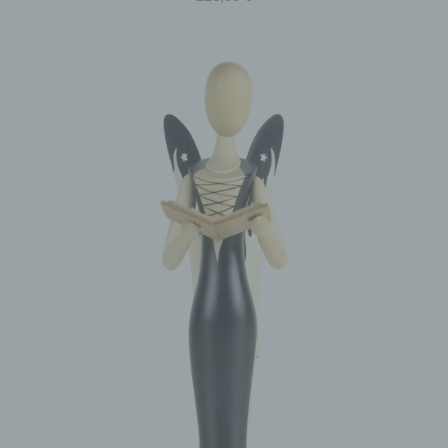
betroffenen Person übermittelten
personenbezogenen Daten automatisch
gespeichert. Solche auf freiwilliger Basis von einer
betroffenen Person an den für die Verarbeitung
Verantwortlichen übermittelten
personenbezogenen Daten werden für Zwecke der
Bearbeitung oder der Kontaktaufnahme zur
betroffenen Person gespeichert. Es erfolgt keine
Weitergabe dieser personenbezogenen Daten an
Dritte.
Kommentarfunktion im Blog auf der
Internetseite
Wir bieten den Nutzern auf einem Blog, der sich
auf der Internetseite des für die Verarbeitung
Verantwortlichen befindet, die Möglichkeit,
individuelle Kommentare zu einzelnen Blog-
Beiträgen zu hinterlassen. Ein Blog ist ein auf
einer Internetseite geführtes, in der Regel öffentlich
einsehbares Portal, in welchem eine oder mehrere
Personen, die Blogger oder Web-Blogger genannt
werden, Artikel posten oder Gedanken in
sogenannten Blogposts niederschreiben können.