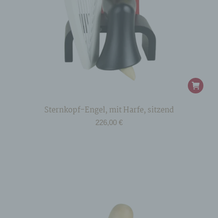
aufzuklären. Insofern ist die Speicherung dieser
Daten zur Absicherung des für die Verarbeitung
Verantwortlichen erforderlich. Eine Weitergabe
dieser Daten an Dritte erfolgt grundsätzlich nicht,
sofern keine gesetzliche Pflicht zur Weitergabe
besteht oder die Weitergabe der Strafverfolgung
dient.
Die Registrierung der betroffenen Person
unter freiwilliger Angabe personenbezogener
Daten dient dem für die Verarbeitung
Verantwortlichen dazu, der betroffenen Person
Inhalte oder Leistungen anzubieten, die aufgrund
Sternkopf-Engel, mit Harfe, sitzend
der Natur der Sache nur registrierten Benutzern
226,00
€
angeboten werden können. Registrierten
Personen steht die Möglichkeit frei, die bei der
Registrierung angegebenen personenbezogenen
Daten jederzeit abzuändern oder vollständig aus
dem Datenbestand des für die Verarbeitung
Verantwortlichen löschen zu lassen.
Der für die
Verarbeitung Verantwortliche erteilt jeder
betroffenen Person jederzeit auf Anfrage Auskunft
darüber, welche personenbezogenen Daten über
die betroffene Person gespeichert sind. Ferner