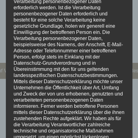
Verarbeitung personenbezogener Daten
stehenden Schwestern aus den anderen
erforderlich werden. Ist die Verarbeitung
personenbezogener Daten erforderlich und
Sternkopf-Kollektionen
besteht für eine solche Verarbeitung keine
gesetzliche Grundlage, holen wir generell eine
Einwilligung der betroffenen Person ein.
Die
Verarbeitung personenbezogener Daten,
beispielsweise des Namens, der Anschrift, E-Mail-
222,00
€
Adresse oder Telefonnummer einer betroffenen
Person, erfolgt stets im Einklang mit der
Datenschutz-Grundverordnung und in
Übereinstimmung mit den für uns geltenden
uf Vorbestellung. Sende uns eine Mail an kontakt@sternkopf-des
landesspezifischen Datenschutzbestimmungen.
Mittels dieser Datenschutzerklärung möchte unser
Unternehmen die Öffentlichkeit über Art, Umfang
Beschreibung
und Zweck der von uns erhobenen, genutzten und
verarbeiteten personenbezogenen Daten
informieren. Ferner werden betroffene Personen
Sternkopf-Engel, kniend mit Herz
Dein ist mein
mittels dieser Datenschutzerklärung über die ihnen
zustehenden Rechte aufgeklärt.
Wir haben als für
ganzes Herz! Dieser zarte Sternkopf-Engel in weiß
die Verarbeitung Verantwortlicher zahlreiche
und schwarz kniet in einer romantischen
technische und organisatorische Maßnahmen
Liebeserklärung anmutig nieder. Mit leicht
umgesetzt, um einen möglichst lückenlosen