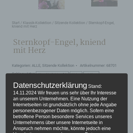
Start
/
Klassik-Kollektion
/
Sitzende Kollektion
/ Sternkopf-Engel,
kniend mit Herz
Sternkopf-Engel, kniend
mit Herz
Kategorien:
ALLE
,
Sitzende Kollektion
Artikelnummer:
68701
Schlagwörter:
Klassikkollektion 24
Liebe
mit Herz
Datenschutzerklärung
Stand:
14.11.2024
Wir freuen uns sehr über Ihr Interesse
Produktdetails:
an unserem Unternehmen. Eine Nutzung der
Farbe: weiße Bluse und schwarzer Rock – ein
Internetseiten ist grundsätzlich ohne jede Angabe
reizvoller Kontrast zum Herz in strahlendem Rot
personenbezogener Daten möglich. Sofern eine
betroffene Person besondere Services unseres
Höhe: 13 cm heimisches Lindenholz, gedrechselt
Unternehmens über unsere Internetseite in
nach erzgebirgischer Handwerkstradition
Anspruch nehmen möchte, könnte jedoch eine
Als kniender Engel die perfekte Ergänzung zu den