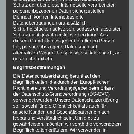
geneigtem Kopf betrachtet er liebevoll das
Schutz der über diese Internetseite verarbeiteten
personenbezogenen Daten sicherzustellen.
leuchtend rote Herz, das er schützend in seinen
Dennoch können Internetbasierte
sanften Händen hält. Ein Sternkopf-Engel für die
Datenübertragungen grundsätzlich
Liebenden – perfekt als Geschenk zum
Sicherheitslücken aufweisen, sodass ein absoluter
Valentinstag, zur Hochzeit, zum Muttertag oder
Schutz nicht gewährleistet werden kann. Aus
diesem Grund steht es jeder betroffenen Person
einfach als kleines Dankeschön an einen geliebten
frei, personenbezogene Daten auch auf
Menschen.
Der Handwerker drechselt das kleine
alternativen Wegen, beispielsweise telefonisch, an
Herz dieses Engels kunstvoll aus einem einzigen
uns zu übermitteln.
Teil. Schräg angeschliffen, poliert und mit strahlend
Begriffsbestimmungen
roter Farbe handbemalt wird das Herz vorsichtig
Die Datenschutzerklärung beruht auf den
dem Engel in die Hände gelegt – Das Herzstück der
Begrifflichkeiten, die durch den Europäischen
sitzenden Kollektion von Sternkopf.
Modern,
Richtlinien- und Verordnungsgeber beim Erlass
der Datenschutz-Grundverordnung (DS-GVO)
elegant, sensationell – die Sternkopf-Engel aus
verwendet wurden. Unsere Datenschutzerklärung
dem Erzgebirge
Sinnlicher Hüftschwung,
soll sowohl für die Öffentlichkeit als auch für
minimalistisches Design und ein kleiner
unsere Kunden und Geschäftspartner einfach
siebenzackiger Stern in den Flügeln – das sind die
lesbar und verständlich sein. Um dies zu
gewährleisten, möchten wir vorab die verwendeten
Markenzeichen der edlen Sternkopf-Engel aus dem
Begrifflichkeiten erläutern.
Wir verwenden in
Erzgebirge. In den traditionsreichen Werkstätten der