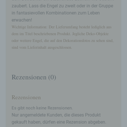
Verarbeitung Verantwortlichen verarbeitet werden.
zaubert. Lass die Engel zu zweit oder in der Gruppe
c) Verarbeitung
in fantasievollen Kombinationen zum Leben
erwachen!
Verarbeitung ist jeder mit oder ohne Hilfe
automatisierter Verfahren ausgeführte Vorgang
Wichtige Information: Der Lieferumfang besteht lediglich aus
oder jede solche Vorgangsreihe im
dem im Titel beschriebenen Produkt. Jegliche Deko-Objekte
Zusammenhang mit personenbezogenen Daten
oder weitere Engel, die auf den Dekorationsfotos zu sehen sind,
wie das Erheben, das Erfassen, die Organisation,
sind vom Lieferinhalt ausgeschlossen.
das Ordnen, die Speicherung, die Anpassung oder
Veränderung, das Auslesen, das Abfragen, die
Verwendung, die Offenlegung durch Übermittlung,
Verbreitung oder eine andere Form der
Bereitstellung, den Abgleich oder die Verknüpfung,
Rezensionen (0)
die Einschränkung, das Löschen oder die
Vernichtung.
d) Einschränkung der Verarbeitung
Rezensionen
Einschränkung der Verarbeitung ist die Markierung
gespeicherter personenbezogener Daten mit dem
Es gibt noch keine Rezensionen.
Ziel, ihre künftige Verarbeitung einzuschränken.
Nur angemeldete Kunden, die dieses Produkt
e) Profiling
gekauft haben, dürfen eine Rezension abgeben.