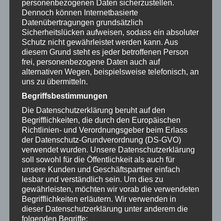
Kategorie „Minis“ sowie unter „Deko“.
Sternkopf-
personenbezogenen Daten sicherzustellen.
Dennoch können Internetbasierte
Engel aus dem Erzgebirge – kleine Holzkunst im
Datenübertragungen grundsätzlich
großen Stil
Von Klein bis Groß – hier ist was los! Ob
Sicherheitslücken aufweisen, sodass ein absoluter
als eindrucksvolle Holzskulpturen mit stattlicher
Schutz nicht gewährleistet werden kann. Aus
Größe oder kleine Wegbegleiter im Mini-Format: die
diesem Grund steht es jeder betroffenen Person
frei, personenbezogene Daten auch auf
beliebten Sternkopf-Engel bringen leuchtende
alternativen Wegen, beispielsweise telefonisch, an
Farben und edelste Hölzer in wunderbar dekorativer
uns zu übermitteln.
Gestalt in jeden Raum. Sinnlich, elegant,
Begriffsbestimmungen
geheimnisvoll oder sexy verzaubern die schlanken
Die Datenschutzerklärung beruht auf den
Engelsdamen mit ihrem erotischen Hüftschwung
Begrifflichkeiten, die durch den Europäischen
und der geschmeidig-glatten Oberfläche ihres
Richtlinien- und Verordnungsgeber beim Erlass
Holzes unsere Sinne.
Auch den Minis von Sternkopf
der Datenschutz-Grundverordnung (DS-GVO)
hauchen die Kunsthandwerker der erzgebirgischen
verwendet wurden. Unsere Datenschutzerklärung
soll sowohl für die Öffentlichkeit als auch für
Holzkunst-Manufaktur Gahlenz mit viel Geduld und
unsere Kunden und Geschäftspartner einfach
Erfahrung ihr Leben ein. Das Drechseln, Schleifen,
lesbar und verständlich sein. Um dies zu
Polieren und Zusammensetzen der zierlichen Körper
gewährleisten, möchten wir vorab die verwendeten
und zarten Engelsflügeln erfordert
Begrifflichkeiten erläutern.
Wir verwenden in
dieser Datenschutzerklärung unter anderem die
außerordentliches Fingerspitzengefühl und höchste
folgenden Begriffe: