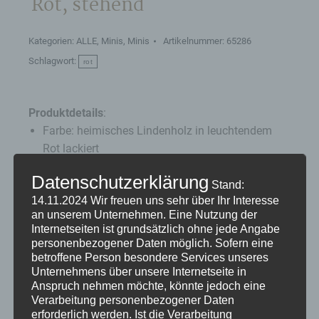
Rot, stehend
Kategorien:
ALLE
,
Minis
,
Minis
Artikelnummer:
65286
Schlagwort:
rot
Produktdetails
:
Farbe: heimisches Lindenholz in leuchtendem
Rot lackiert
Höhe: 8 cm feinste Handwerkskunst aus dem
Datenschutzerklärung
Erzgebirge
Stand:
14.11.2024
Wir freuen uns sehr über Ihr Interesse
von Hand gedrechselt, verschliffen, poliert und
an unserem Unternehmen. Eine Nutzung der
bemalt
Internetseiten ist grundsätzlich ohne jede Angabe
personenbezogener Daten möglich. Sofern eine
betroffene Person besondere Services unseres
Unternehmens über unsere Internetseite in
Anspruch nehmen möchte, könnte jedoch eine
35,00
€
Verarbeitung personenbezogener Daten
erforderlich werden. Ist die Verarbeitung