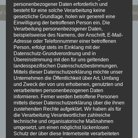
personenbezogener Daten erforderlich und
besteht für eine solche Verarbeitung keine
uf Vorbestellung. Sende uns eine Mail an kontakt@sternkopf-des
gesetzliche Grundlage, holen wir generell eine
Einwilligung der betroffenen Person ein.
Die
Verarbeitung personenbezogener Daten,
Beschreibung
beispielsweise des Namens, der Anschrift, E-Mail-
Adresse oder Telefonnummer einer betroffenen
Person, erfolgt stets im Einklang mit der
Datenschutz-Grundverordnung und in
Sternkopf-Engel Mini in Rot, stehend
Eine
Übereinstimmung mit den für uns geltenden
anmutige Schönheit mit modernem Stil: Der Mini-
landesspezifischen Datenschutzbestimmungen.
Engel in rot präsentiert sich schlicht und elegant.
Mittels dieser Datenschutzerklärung möchte unser
Dezent und ohne Maserung ist er die ideale
Unternehmen die Öffentlichkeit über Art, Umfang
und Zweck der von uns erhobenen, genutzten und
Kombination für zahlreiche Arrangements. Gern
verarbeiteten personenbezogenen Daten
versenden wir deinen Mini-Engel auch liebevoll
informieren. Ferner werden betroffene Personen
verpackt in einer stilvollen Spandose. Gut geschützt
mittels dieser Datenschutzerklärung über die ihnen
in feiner Holzwolle lässt sich der Engel darin nicht
zustehenden Rechte aufgeklärt.
Wir haben als für
die Verarbeitung Verantwortlicher zahlreiche
nur wunderbar verschenken, sondern auch ein
technische und organisatorische Maßnahmen
Leben lang aufbewahren. Diese besondere
umgesetzt, um einen möglichst lückenlosen
Verpackung findest du in unserem Shop in der
Schutz der über diese Internetseite verarbeiteten