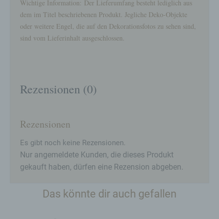
Wichtige Information: Der Lieferumfang besteht lediglich aus
c) Verarbeitung
dem im Titel beschriebenen Produkt. Jegliche Deko-Objekte
Verarbeitung ist jeder mit oder ohne Hilfe
oder weitere Engel, die auf den Dekorationsfotos zu sehen sind,
automatisierter Verfahren ausgeführte Vorgang
sind vom Lieferinhalt ausgeschlossen.
oder jede solche Vorgangsreihe im
Zusammenhang mit personenbezogenen Daten
wie das Erheben, das Erfassen, die Organisation,
das Ordnen, die Speicherung, die Anpassung oder
Veränderung, das Auslesen, das Abfragen, die
Rezensionen (0)
Verwendung, die Offenlegung durch Übermittlung,
Verbreitung oder eine andere Form der
Bereitstellung, den Abgleich oder die Verknüpfung,
die Einschränkung, das Löschen oder die
Rezensionen
Vernichtung.
d) Einschränkung der Verarbeitung
Es gibt noch keine Rezensionen.
Nur angemeldete Kunden, die dieses Produkt
Einschränkung der Verarbeitung ist die Markierung
gespeicherter personenbezogener Daten mit dem
gekauft haben, dürfen eine Rezension abgeben.
Ziel, ihre künftige Verarbeitung einzuschränken.
e) Profiling
Das könnte dir auch gefallen
Profiling ist jede Art der automatisierten
Verarbeitung personenbezogener Daten, die darin