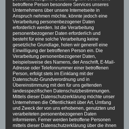
betroffene Person besondere Services unseres
Unternehmens über unsere Internetseite in
Anspruch nehmen möchte, könnte jedoch eine
Start
/
Minis
/
Minis
/ Marienkäfer – limitierte Frühlings-
Verarbeitung personenbezogener Daten
Sonderedition der Mini-STERNKOPF-ENGEL
erforderlich werden. Ist die Verarbeitung
personenbezogener Daten erforderlich und
Marienkäfer – limitierte
besteht für eine solche Verarbeitung keine
Frühlings-Sonderedition der
gesetzliche Grundlage, holen wir generell eine
Mini-STERNKOPF-ENGEL
Einwilligung der betroffenen Person ein.
Die
Verarbeitung personenbezogener Daten,
beispielsweise des Namens, der Anschrift, E-Mail-
Adresse oder Telefonnummer einer betroffenen
Kategorien:
ALLE
,
Minis
,
Minis
,
Sondereditionen
Person, erfolgt stets im Einklang mit der
Artikelnummer:
SE65055-1-3
Datenschutz-Grundverordnung und in
Übereinstimmung mit den für uns geltenden
landesspezifischen Datenschutzbestimmungen.
Mittels dieser Datenschutzerklärung möchte unser
Dieser Mini-STERNKOPF-ENGEL hat sich für Ostern
Unternehmen die Öffentlichkeit über Art, Umfang
besonders schick gemacht: Sein leuchtend rotes
und Zweck der von uns erhobenen, genutzten und
Kleid ist mit verspielten schwarzen Pünktchen
verarbeiteten personenbezogenen Daten
betupft – wie ein kleiner Marienkäfer, der im
informieren. Ferner werden betroffene Personen
mittels dieser Datenschutzerklärung über die ihnen
Frühlingsgarten zwischen bunten Blüten tanzt.
Mit