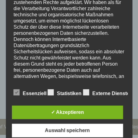
zustehenden Rechte aufgeklärt.
Wir haben als für
seiner fröhlichen Ausstrahlung bringt er Leichtigkeit,
die Verarbeitung Verantwortlicher zahlreiche
Glück und einen Hauch von Frühling in jedes
technische und organisatorische Maßnahmen
Zuhause.
Die Sonderedition „Marienkäfer“ aus der
umgesetzt, um einen möglichst lückenlosen
Schutz der über diese Internetseite verarbeiteten
Kollektion Sternkopf wurde exklusiv für die
personenbezogenen Daten sicherzustellen.
Frühlingszeit gestaltet und ist auf 60 Exemplare
Dennoch können Internetbasierte
limitiert.
Ein zauberhafter kleiner Glücksbringer, der
Datenübertragungen grundsätzlich
nur für kurze Zeit unterwegs ist – sichere dir dein
Sicherheitslücken aufweisen, sodass ein absoluter
Schutz nicht gewährleistet werden kann. Aus
Glückskäferchen, bevor es weiterfliegt!
Special:
diesem Grund steht es jeder betroffenen Person
Alle Bestellungen, die vom
30.03. bis 02.04.
frei, personenbezogene Daten auch auf
eingehen, werden mit
original Nestler Pappei
alternativen Wegen, beispielsweise telefonisch, an
versandt.
Abbildung beispielhaft
uns zu übermitteln.
Begriffsbestimmungen
Essenziell
Statistiken
Externe Dienste
Die Datenschutzerklärung beruht auf den
69,00
€
Begrifflichkeiten, die durch den Europäischen
✓ Akzeptieren
Richtlinien- und Verordnungsgeber beim Erlass
der Datenschutz-Grundverordnung (DS-GVO)
verwendet wurden. Unsere Datenschutzerklärung
uf Vorbestellung. Sende uns eine Mail an kontakt@sternkopf-des
Auswahl speichern
soll sowohl für die Öffentlichkeit als auch für
unsere Kunden und Geschäftspartner einfach